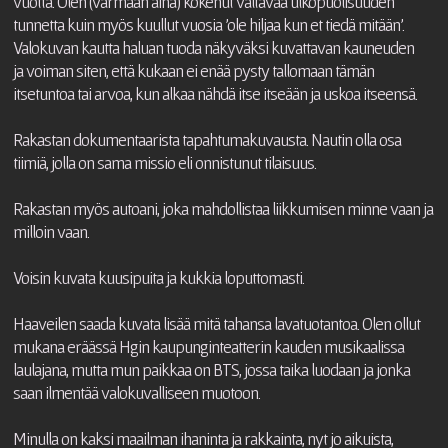
vuotta. Olen (varmaan aina) kokenut valtavaa ulkopuolisuuden
tunnetta kuin myös kuullut vuosia 'ole hiljaa kun et tiedä mitään'.
Valokuvan kautta haluan tuoda näkyväksi kuvattavan kauneuden
ja voiman siten, että kukaan ei enää pysty tallomaan tämän
itsetuntoa tai arvoa, kun alkaa nähdä itse itseään ja uskoa itseensä.
Rakastan dokumentaarista tapahtumakuvausta. Nautin olla osa
tiimiä, jolla on sama missio eli onnistunut tilaisuus.
Rakastan myös autoani, joka mahdollistaa liikkumisen minne vaan ja
milloin vaan.
Voisin kuvata kuusipuita ja kukkia loputtomasti.
Haaveilen saada kuvata lisää mitä tahansa lavatuotantoa. Olen ollut
mukana eräässä Hgin kaupunginteatterin kauden musikaalissa
laulajana, mutta mun paikkaa on BTS, jossa taika luodaan ja jonka
saan ilmentää valokuvalliseen muotoon.
Minulla on kaksi maailman ihaninta ja rakkainta, nyt jo aikuista,