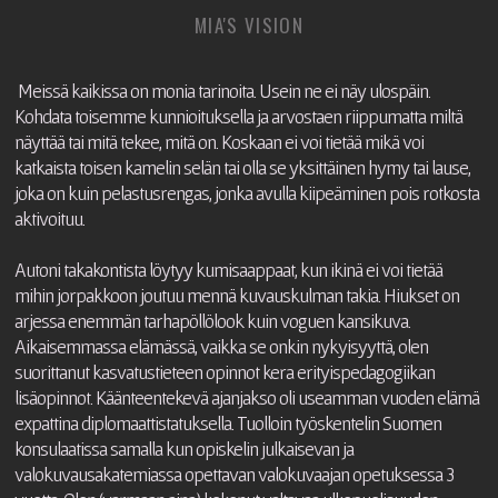
MIA'S VISION
Meissä kaikissa on monia tarinoita. Usein ne ei näy ulospäin.
Kohdata toisemme kunnioituksella ja arvostaen riippumatta miltä
näyttää tai mitä tekee, mitä on. Koskaan ei voi tietää mikä voi
katkaista toisen kamelin selän tai olla se yksittäinen hymy tai lause,
joka on kuin pelastusrengas, jonka avulla kiipeäminen pois rotkosta
aktivoituu.
Autoni takakontista löytyy kumisaappaat, kun ikinä ei voi tietää
mihin jorpakkoon joutuu mennä kuvauskulman takia. Hiukset on
arjessa enemmän tarhapöllölook kuin voguen kansikuva.
Aikaisemmassa elämässä, vaikka se onkin nykyisyyttä, olen
suorittanut kasvatustieteen opinnot kera erityispedagogiikan
lisäopinnot. Käänteentekevä ajanjakso oli useamman vuoden elämä
expattina diplomaattistatuksella. Tuolloin työskentelin Suomen
konsulaatissa samalla kun opiskelin julkaisevan ja
valokuvausakatemiassa opettavan valokuvaajan opetuksessa 3