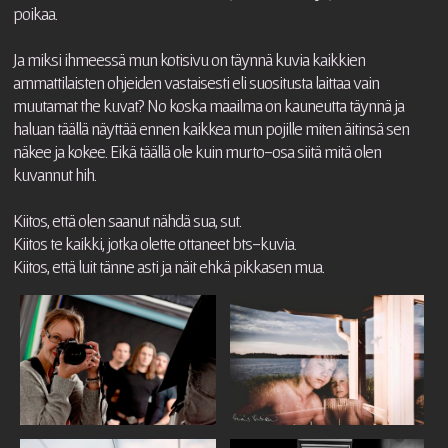
poikaa.
Ja miksi ihmeessä mun kotisivu on täynnä kuvia kaikkien
ammattilaisten ohjeiden vastaisesti eli suositusta laittaa vain
muutamat the kuvat? No koska maailma on kauneutta täynnä ja
haluan täällä näyttää ennen kaikkea mun pojille miten äitinsä sen
näkee ja kokee. Eikä täällä ole kuin murto-osa siitä mitä olen
kuvannut hih.
Kiitos, että olen saanut nähdä sua, sut.
Kiitos te kaikki, jotka olette ottaneet bts-kuvia.
Kiitos, että luit tänne asti ja näit ehkä pikkasen mua.