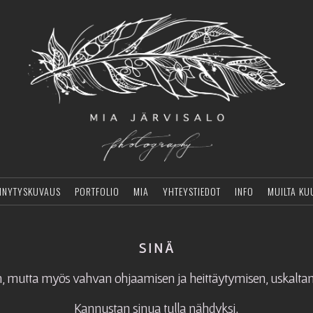
NNYTYSKUVAUS
PORTFOLIO
MIA
YHTEYSTIEDOT
INFO
MUILTA KU
S I N Ä
, mutta myös vahvan ohjaamisen ja heittäytymisen, uskaltam
Kannustan sinua tulla nähdyksi.